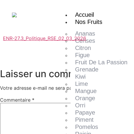
contenu
principal
Accueil
Nos Fruits
Ananas
ENR-27.3_Politique_RSE_02_03_2026
Cerises
Citron
Figue
Fruit De La Passion
Grenade
Laisser un commentaire
Kiwi
Lime
Votre adresse e-mail ne sera pas publiée.
Les champs oblig
Mangue
Orange
Commentaire
*
Orri
Papaye
Piment
Pomelos
Raisin